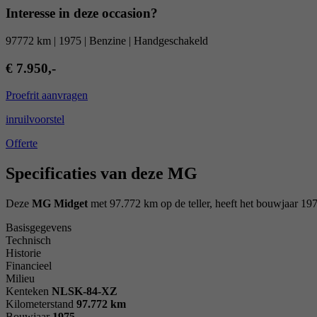
Interesse in deze occasion?
97772 km | 1975 | Benzine | Handgeschakeld
€ 7.950,-
Proefrit aanvragen
inruilvoorstel
Offerte
Specificaties van deze MG
Deze
MG Midget
met 97.772 km op de teller, heeft het bouwjaar 197
Basisgegevens
Technisch
Historie
Financieel
Milieu
Kenteken
NL
SK-84-XZ
Kilometerstand
97.772 km
Bouwjaar
1975