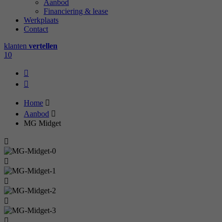
Aanbod
Financiering & lease
Werkplaats
Contact
klanten
vertellen
10
Home
Aanbod
MG Midget