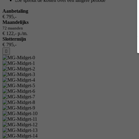
Je spreidt de kosten over een langere periode
Aanbetaling
€ 795,-
Maandelijks
72 maanden
€ 122,- p./m.
Slottermijn
€ 795,-