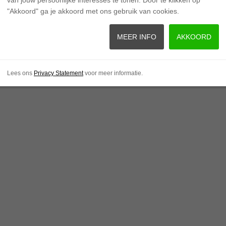
"Akkoord" ga je akkoord met ons gebruik van cookies.
MEER INFO
AKKOORD
Lees ons
Privacy Statement
voor meer informatie.