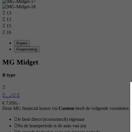
13
13
15
16
Kopen
Financiering
MG Midget
B type
€ 7.950,-
Deze MG financial leasen via
Custom
heeft de volgende voordelen:
Je bent direct (economisch) eigenaar
Na de leaseperiode is de auto van jou