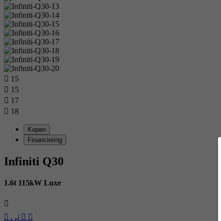
15
15
17
18
Kopen
Financiering
Infiniti Q30
1.6t 115kW Luxe