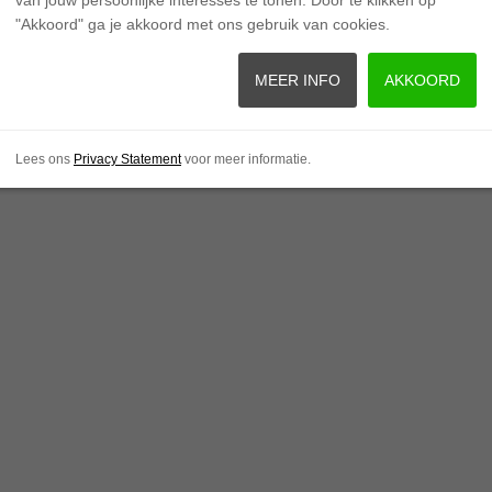
"Akkoord" ga je akkoord met ons gebruik van cookies.
n:
MEER INFO
AKKOORD
Lees ons
Privacy Statement
voor meer informatie.