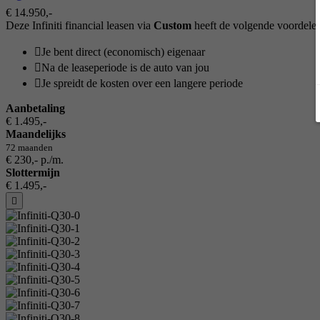
€ 14.950,-
Deze Infiniti financial leasen via
Custom
heeft de volgende voordele
Je bent direct (economisch) eigenaar
Na de leaseperiode is de auto van jou
Je spreidt de kosten over een langere periode
Aanbetaling
€ 1.495,-
Maandelijks
72 maanden
€ 230,- p./m.
Slottermijn
€ 1.495,-